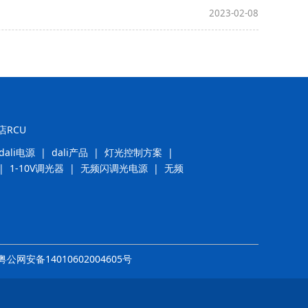
2023-02-08
店RCU
dali电源
|
dali产品
|
灯光控制方案
|
|
1-10V调光器
|
无频闪调光电源
|
无频
粤
公网安备14010602004605号