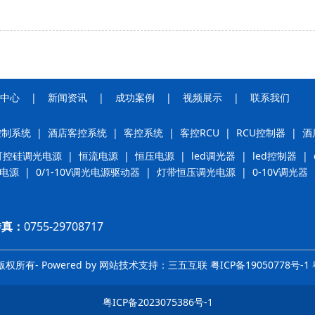
中心
|
新闻资讯
|
成功案例
|
视频展示
|
联系我
们
控制系统
|
酒店客控系统
|
客控系统
|
客控RCU
|
RCU控制器
|
酒
可控硅调光电源
|
恒流电源
|
恒压电源
|
led调光器
|
led控制器
|
光电源
|
0/1-10V调光电源驱动器
|
灯带恒压调光电源
|
0-10V调光器
传真：
0755-29708717
所有- Powered by 网站技术支持：三五互联
粤ICP备19050778号-1
粤ICP备2023075386号-1